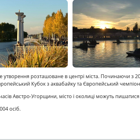
 утворення розташоване в центрі міста. Починаючи з 20
вропейський Кубок з аквабайку та Європейський чемпіона
з часів Австро-Угорщини, місто і околиці можуть пишати
004 осіб.