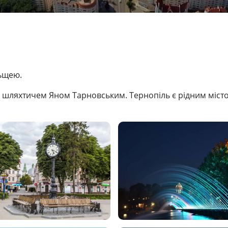
льщею.
 шляхтичем Яном Тарновським. Тернопіль є рідним місто