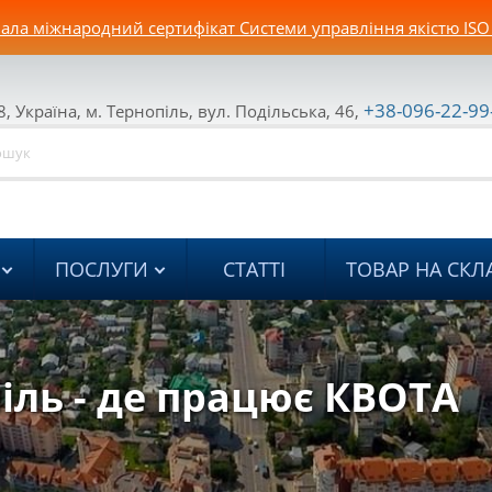
ла міжнародний сертифікат Системи управління якістю ISO
+38-096-22-99
, Україна, м. Тернопіль, вул. Подільська, 46,
ПОСЛУГИ
СТАТТІ
ТОВАР НА СКЛ
іль - де працює КВОТА